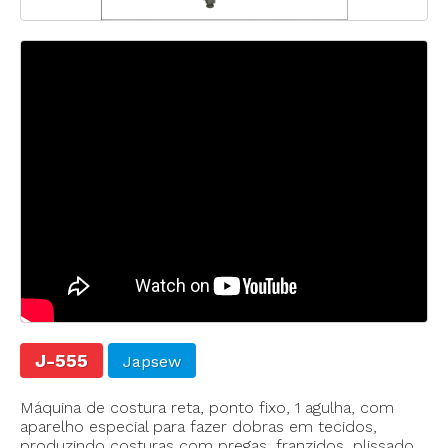
J-555
Japsew
Máquina de costura reta, ponto fixo, 1 agulha, com
aparelho especial para fazer dobras em tecidos,
produzindo costuras com pregas, franzidos, plissado