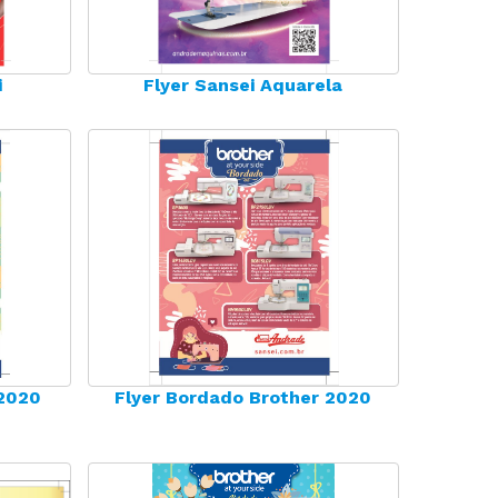
rte Duplo
te Triplo
i
Flyer Sansei Aquarela
 2020
Flyer Bordado Brother 2020