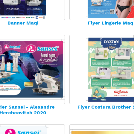
Máquina p/ Barra de Calça
Transpo
ca de Saco
Máquina Programável
Transpor
Máquina de Passante
Travete
Banner Maqi
Flyer Lingerie Maq
der Sansei - Alexandre
Flyer Costura Brother
Herchcovitch 2020