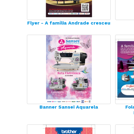
Agulhas
Fechadeira
Fechadeira Bo
Filigrana
Flyer - A família Andrade cresceu
Banner Sansei Aquarela
Fol