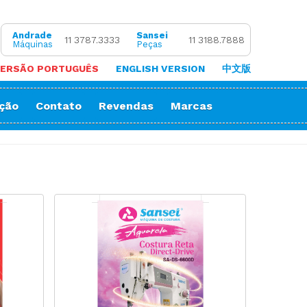
Andrade
Sansei
11 3787.3333
11 3188.7888
Máquinas
Peças
ERSÃO PORTUGUÊS
ENGLISH VERSION
中文版
ação
Contato
Revendas
Marcas
 de Coluna
Zigue-Zague
 de Cortar Viés
Impressora Sublimatica
ão
e (Overlock)
adeira
ria
orrente
Decorativos
Gola
Passante
stura