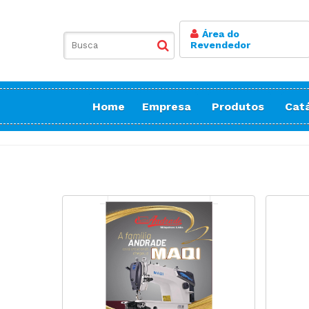
Área do
Revendedor
Home
Empresa
Produtos
Cat
Balancim
Botoneira
Bordadeiras Sa
Conicaleira | E
Caseadeira
Corte
Costura Reta
Doméstica Bor
Doméstica Cos
Doméstica Cort
Detector de Ag
Elastiqueira | 