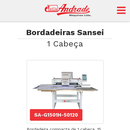
Andrade
Bordadeiras Sansei
1 Cabeça
Sansei
SA-G1501H-50120
Bordadeira compacta de 1 cabeça, 15