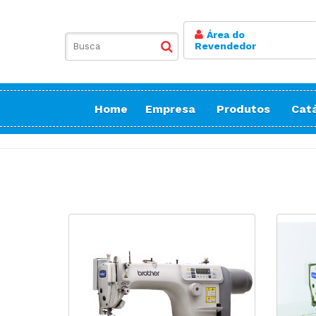
Área do
Revendedor
Home
Empresa
Produtos
Cat
Balancim
Botoneira
Bordadeiras Sa
Conicaleira | E
Caseadeira
Corte
Costura Reta
Doméstica Bor
Doméstica Cos
Doméstica Cort
Detector de Ag
Elastiqueira | 