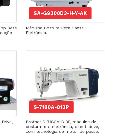
rte Duplo
te Triplo
SA-G9300D3-H-Y-AK
app Reta
Máquina Costura Reta Sansei
ficação
Eletrônica.
S-7180A-813P
 Drive,
Brother S-7180A-813P, máquina de
costura reta eletrônica, direct-drive,
com tecnologia de motor de passo.