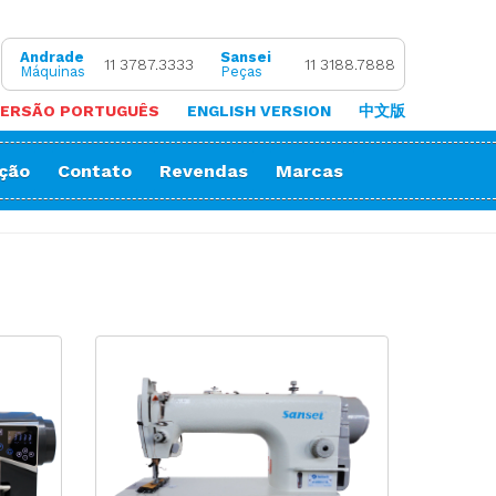
Andrade
Sansei
11 3787.3333
11 3188.7888
Máquinas
Peças
ERSÃO PORTUGUÊS
ENGLISH VERSION
中文版
ação
Contato
Revendas
Marcas
 de Coluna
Zigue-Zague
 de Cortar Viés
Impressora Sublimatica
ão
e (Overlock)
adeira
ria
orrente
Decorativos
Gola
Passante
stura