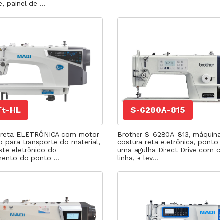
, painel de ...
Ft-HL
S-6280A-815
 reta ELETRÔNICA com motor
Brother S-6280A-813, máquin
o para transporte do material,
costura reta eletrônica, ponto 
ste eletrônico do
uma agulha Direct Drive com c
ento do ponto ...
linha, e lev...