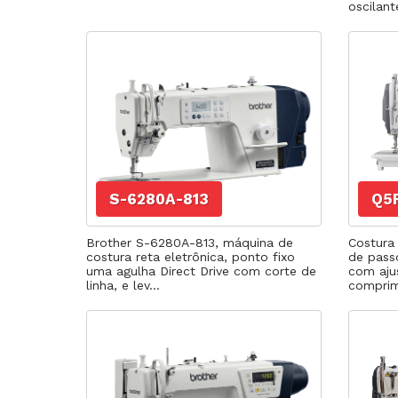
oscilante
S-6280A-813
Q5
Brother S-6280A-813, máquina de
Costura
costura reta eletrônica, ponto fixo
de pass
uma agulha Direct Drive com corte de
com aju
linha, e lev...
comprim