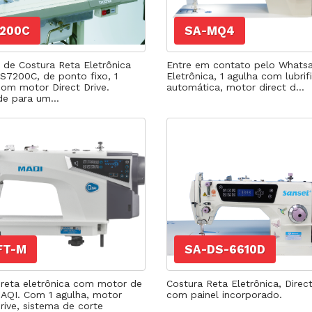
Máquina p/ Barra de Calça
Transpo
ca de Saco
Máquina Programável
Transpor
7200C
SA-MQ4
Máquina de Passante
Travete
 de Costura Reta Eletrônica
Entre em contato pelo Whats
 S7200C, de ponto fixo, 1
Eletrônica, 1 agulha com lubri
com motor Direct Drive.
automática, motor direct d...
de para um...
FT-M
SA-DS-6610D
 reta eletrônica com motor de
Costura Reta Eletrônica, Direct
AQI. Com 1 agulha, motor
com painel incorporado.
rive, sistema de corte