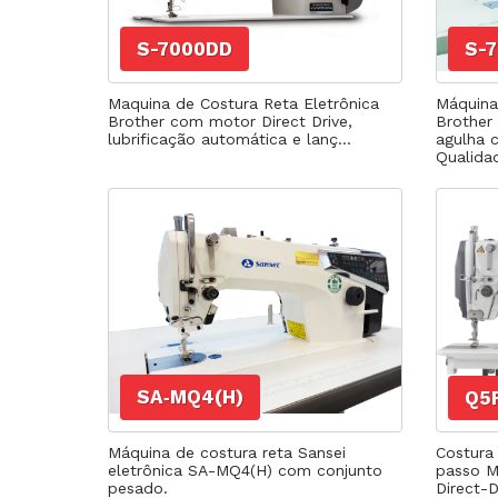
Agulhas
Fechadeira
Fechadeira Bo
S-7000DD
S-
Filigrana
Maquina de Costura Reta Eletrônica
Máquina
Brother com motor Direct Drive,
Brother
lubrificação automática e lanç...
agulha 
Qualida
SA‐MQ4(H)
Q5
Máquina de costura reta Sansei
Costura
eletrônica SA-MQ4(H) com conjunto
passo M
pesado.
Direct-D