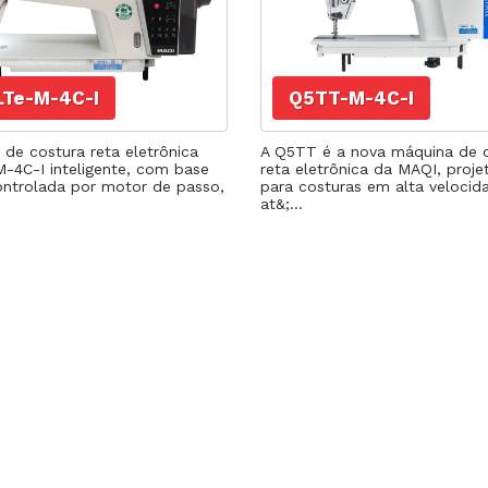
LTe-M-4C-I
Q5TT-M-4C-I
de costura reta eletrônica
A Q5TT é a nova máquina de 
-4C-I inteligente, com base
reta eletrônica da MAQI, proje
controlada por motor de passo,
para costuras em alta velocid
at&;...