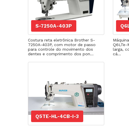
S-7250A-403P
Q6
Costura reta eletrônica Brother S-
Máquina 
7250A-403P, com motor de passo
Q6LTe-M
para controle do movimento dos
larga, 
dentes e comprimento dos pon...
cá...
Q5TE-HL-4CB-I-3