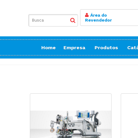
Área do
Revendedor
Home
Empresa
Produtos
Cat
Balancim
Botoneira
Bordadeiras Sa
Conicaleira | E
Caseadeira
Corte
Costura Reta
Doméstica Bor
Doméstica Cos
Doméstica Cort
Detector de Ag
Elastiqueira | 