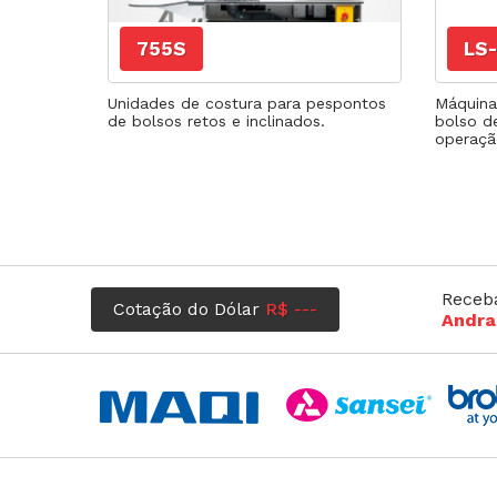
Agulhas
Fechadeira
Fechadeira Bo
755S
LS-
Filigrana
Unidades de costura para pespontos
Máquina
de bolsos retos e inclinados.
bolso d
operaçã
Receb
Cotação do Dólar
R$ ---
Andra