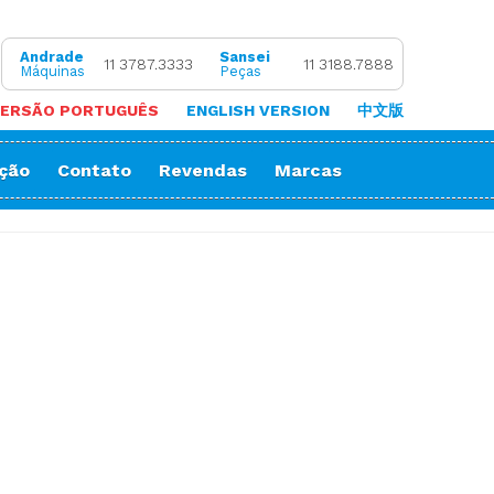
Andrade
Sansei
11 3787.3333
11 3188.7888
Máquinas
Peças
ERSÃO PORTUGUÊS
ENGLISH VERSION
中文版
ação
Contato
Revendas
Marcas
 de Coluna
Zigue-Zague
 de Cortar Viés
Impressora Sublimatica
ão
e (Overlock)
adeira
ria
orrente
Decorativos
Gola
Passante
stura