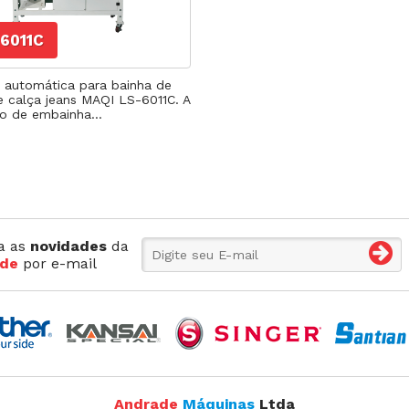
Máquina p/ Barra de Calça
Transpo
ca de Saco
Máquina Programável
Transpor
6011C
Máquina de Passante
Travete
 automática para bainha de
e calça jeans MAQI LS-6011C. A
o de embainha...
a as
novidades
da
de
por e-mail
Andrade
Máquinas
Ltda