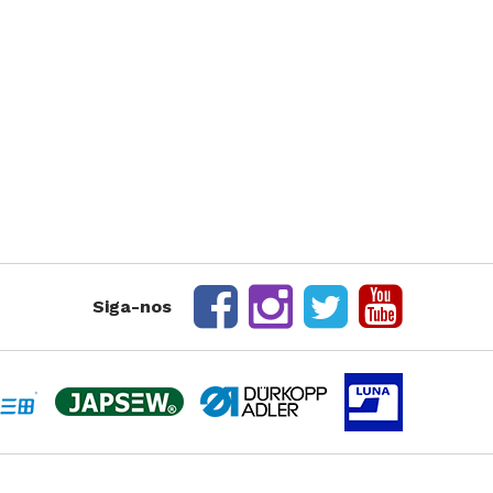
rte Duplo
te Triplo
Siga-nos