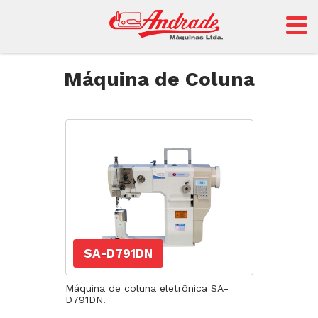
Andrade
Máquina de Coluna
Sansei
SA-D791DN
Máquina de coluna eletrônica SA-
D791DN.