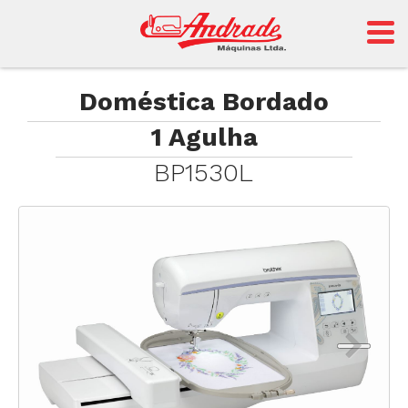
Andrade
Doméstica Bordado
1 Agulha
Sansei
BP1530L