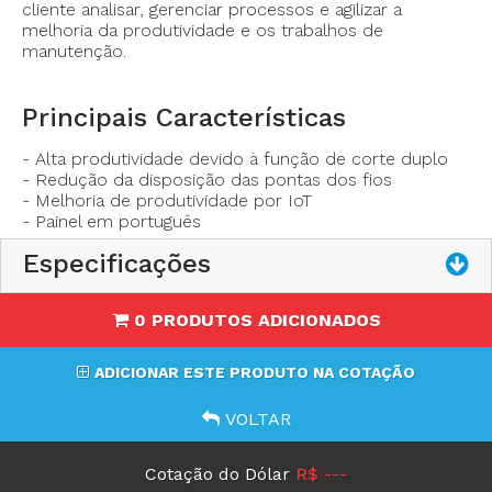
- Altura de elevação do calcador:.13mm (ajustável)
cliente analisar, gerenciar processos e agilizar a
- Mecanismo de corte: Solenóide de dupla posição
melhoria da produtividade e os trabalhos de
- Dispositivo de fixação da linha inferior: Equipamento
manutenção.
padrão
- Prensa bobina: Equipamento padrão
- Desenhos de caseados: 21 tipos
Principais Características
- Número de programas de costura armazenáveis: 50
- Número máximo de pontos por programa: 999
- Alta produtividade devido à função de corte duplo
pontos
- Redução da disposição das pontas dos fios
- Sistema de agulha: Schmetz 134 Nm90
- Melhoria de produtividade por IoT
- Método de armazenamento de dados: Cartão
- Painel em português
(Nenhuma garantia de operação pode ser dada para
qualquer mídia.)
Especificações
0 PRODUTOS ADICIONADOS
ADICIONAR ESTE PRODUTO NA COTAÇÃO
VOLTAR
Cotação do Dólar
R$ ---