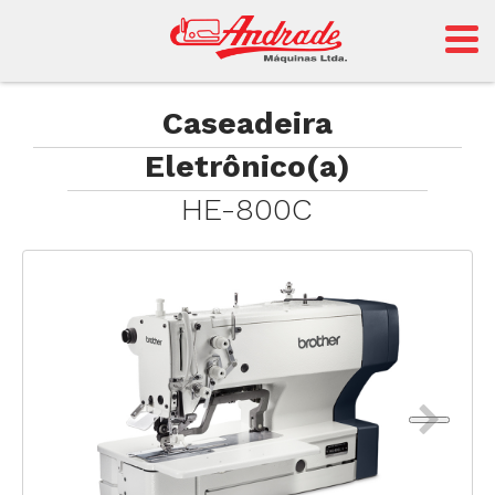
Andrade
Caseadeira
Eletrônico(a)
Sansei
HE-800C