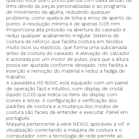
quando você usa o ponto pérola com baixa tensão da
linha devido às peças personalizadas e ao programa
de movimento da agulha, reduzindo qualquer
problema, como quebra de linha e erros de aperto do
ponto. A resolução mínima é de apenas 0,05 mm.
Proporciona alta precisão na abertura do caseado e
reduz qualquer acabamento irregular. Sistema de
costura de reforço que facilita costura em tecidos
muito lisos ou elásticos, que forma uma subcamada
antes da costura do caseado. A elevação do calcador
é acionada por um motor de pulso, para que a altura
possa ser ajustada conforme desejado. Isto facilita a
inserção e remoção do material e reduz a fadiga de
trabalho.
A caseadeira HE-800C está equipado com um painel
de operação fácil e intuitivo, com display de cristal
líquido (LCD) que indica os itens do display com
ícones e letras. A configuração e verificação dos
padrões de costura e a mudança dos modos de
costura são fáceis de entender e executar. Painel em
- Velocidade máxima de costura: 4.000 ppm
português.
- Mecanismo ziguezague: Motor de passo
Máquina pertencente à série NEXIO, aplicáveis à IoT. A
- Mecanismo de alimentação: Motor de passo
visualização conectando a máquina de costura e o
- Mecanismo de elevação do calcador: Motor de passo
computador com a tecnologia de rede permite ao