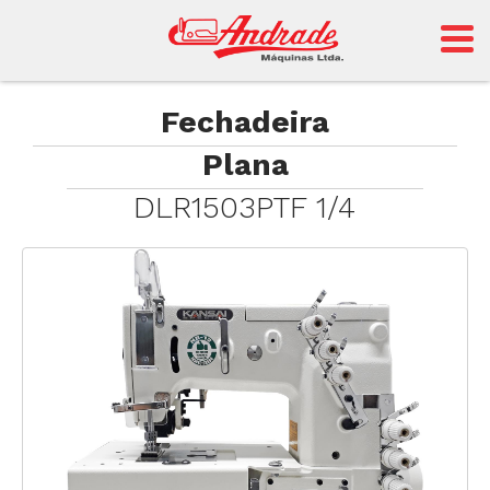
Andrade
Fechadeira
Plana
Sansei
DLR1503PTF 1/4