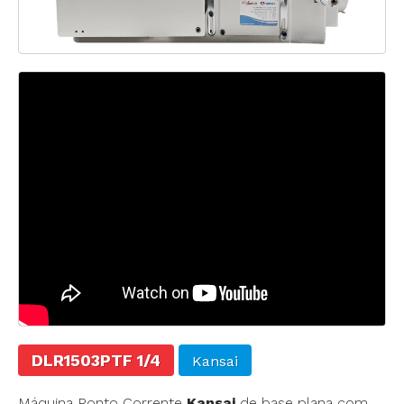
DLR1503PTF 1/4
Kansai
Máquina Ponto Corrente
Kansai
de base plana com