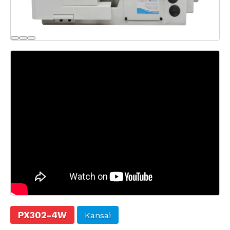
PX302-4W
Kansai