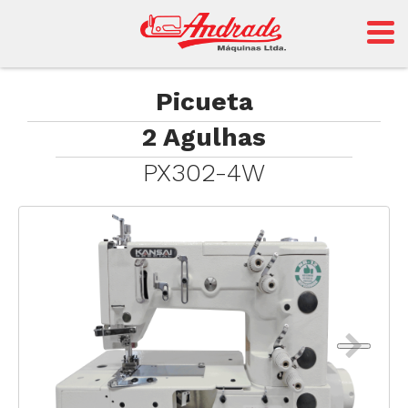
Andrade
Picueta
2 Agulhas
Sansei
PX302-4W