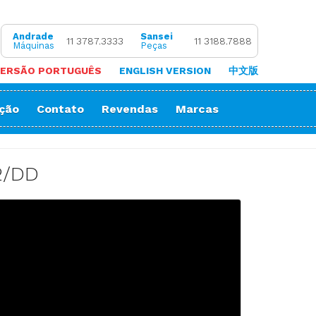
Andrade
Sansei
11 3787.3333
11 3188.7888
Máquinas
Peças
ERSÃO PORTUGUÊS
ENGLISH VERSION
中文版
ação
Contato
Revendas
Marcas
 de Coluna
Zigue-Zague
 de Cortar Viés
Impressora Sublimatica
2/DD
ão
e (Overlock)
adeira
ria
orrente
Decorativos
Gola
Passante
stura