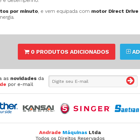
de e desempenho.
ntos por minuto
, e vem equipada com
motor Direct Driv
nergia.
0 PRODUTOS ADICIONADOS
AD
a as
novidades
da
de
por e-mail
Andrade
Máquinas
Ltda
Todos os Direitos Reservados