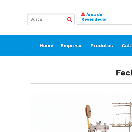
Área do
Revendedor
Home
Empresa
Produtos
Cat
Balancim
Botoneira
Fec
Bordadeiras Sa
Conicaleira | E
Caseadeira
Corte
Costura Reta
Doméstica Bor
Doméstica Cos
Doméstica Cort
Detector de Ag
Elastiqueira | 