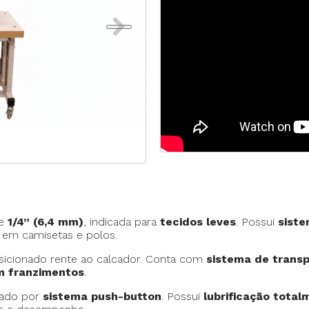
Máquina p/ Barra de Calça
Transpo
ca de Saco
Máquina Programável
Transpor
Máquina de Passante
Travete
de
1/4” (6,4 mm)
, indicada para
tecidos leves
. Possui
siste
em camisetas e polos.
osicionado rente ao calcador. Conta com
sistema de transp
m franzimentos
.
zado por
sistema push-button
. Possui
lubrificação tota