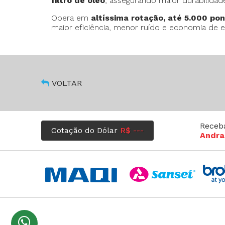
filtro de óleo
, assegurando maior durabilida
Opera em
altíssima rotação, até 5.000 po
maior eficiência, menor ruído e economia de e
VOLTAR
Receb
Cotação do Dólar
R$ ---
Andra