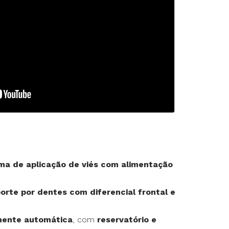
rte Duplo
te Triplo
ma de aplicação de viés com alimentação
orte por dentes com diferencial frontal e
lmente automática
, com
reservatório e