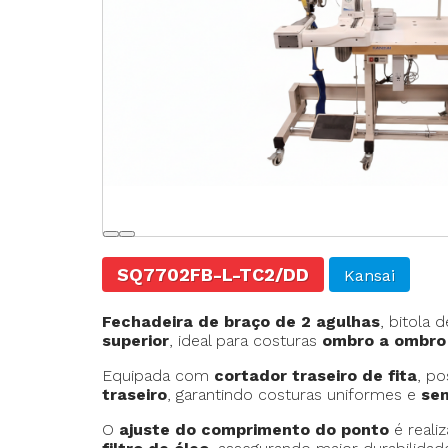
Agulhas
Fechadeira
Fechadeira Bo
Filigrana
SQ7702FB-L-TC2/DD
Kansai
Fechadeira de braço de 2 agulhas
, bitola 
superior
, ideal para costuras
ombro a ombro
Equipada com
cortador traseiro de fita
, p
traseiro
, garantindo costuras uniformes e
se
O
ajuste do comprimento do ponto
é reali