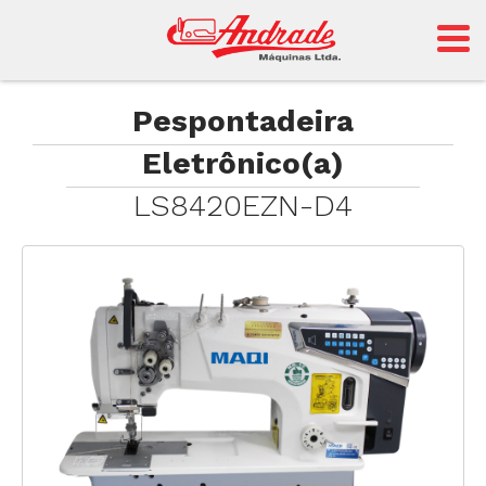
Andrade
Pespontadeira
Eletrônico(a)
Sansei
LS8420EZN-D4