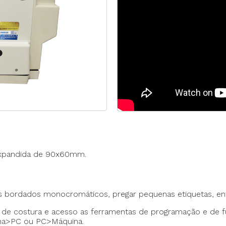
Máquina p/ Barra de Calça
Transpo
ca de Saco
Máquina Programável
Transpor
Máquina de Passante
Travete
expandida de 90x60mm.
 bordados monocromáticos, pregar pequenas etiquetas, entr
s de costura e acesso as ferramentas de programação e de
ina>PC ou PC>Máquina.