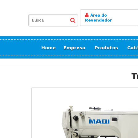
Área do
Revendedor
Home
Empresa
Produtos
Cat
Balancim
Botoneira
T
Bordadeiras Sa
Conicaleira | E
Caseadeira
Corte
Costura Reta
Doméstica Bor
Doméstica Cos
Doméstica Cort
Detector de Ag
Elastiqueira | 