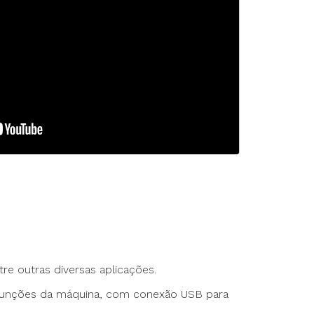
rte Duplo
te Triplo
e outras diversas aplicações.
 funções da máquina, com conexão USB para