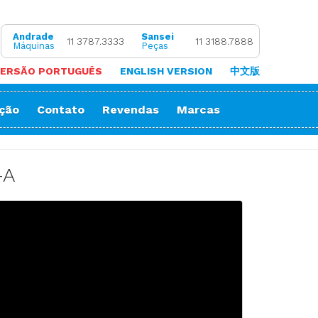
Andrade
Sansei
11 3787.3333
11 3188.7888
Máquinas
Peças
ERSÃO PORTUGUÊS
ENGLISH VERSION
中文版
ação
Contato
Revendas
Marcas
 de Coluna
Zigue-Zague
 de Cortar Viés
Impressora Sublimatica
-A
ão
e (Overlock)
adeira
ria
orrente
Decorativos
Gola
Passante
stura