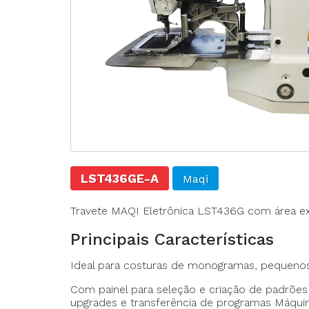
Agulhas
Fechadeira
Fechadeira Bo
Filigrana
LST436GE-A
Maqi
Travete MAQI Eletrônica LST436G com área 
Principais Características
Ideal para costuras de monogramas, pequenos
Com painel para seleção e criação de padrõe
upgrades e transferência de programas Máqu