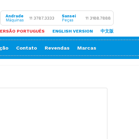
Andrade
Sansei
11 3787.3333
11 3188.7888
Máquinas
Peças
ERSÃO PORTUGUÊS
ENGLISH VERSION
中文版
ação
Contato
Revendas
Marcas
 de Coluna
Zigue-Zague
 de Cortar Viés
Impressora Sublimatica
ão
e (Overlock)
adeira
ria
orrente
Decorativos
Gola
Passante
stura