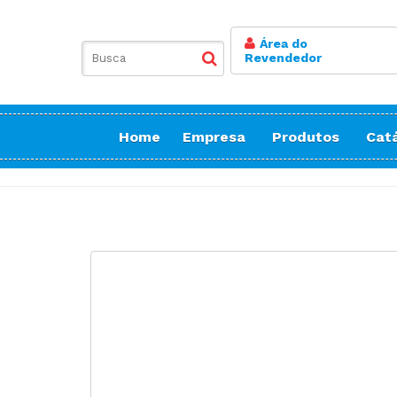
Área do
Revendedor
Home
Empresa
Produtos
Cat
Balancim
Botoneira
Bordadeiras Sa
Conicaleira | E
Caseadeira
Corte
Costura Reta
Doméstica Bor
Doméstica Cos
Doméstica Cort
Detector de Ag
Elastiqueira | 