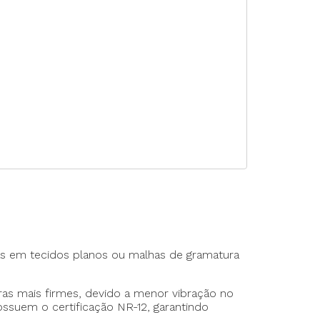
rte Duplo
te Triplo
as em tecidos planos ou malhas de gramatura
as mais firmes, devido a menor vibração no
suem o certificação NR-12, garantindo