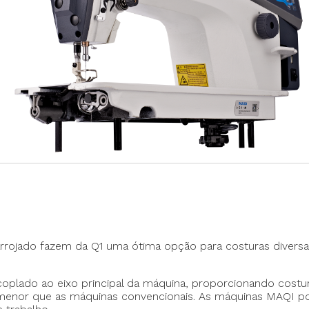
Máquina p/ Barra de Calça
Transpo
ca de Saco
Máquina Programável
Transpor
Máquina de Passante
Travete
arrojado fazem da Q1 uma ótima opção para costuras divers
lado ao eixo principal da máquina, proporcionando costur
nor que as máquinas convencionais. As máquinas MAQI pos