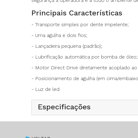
segurança à operadora e a todo o ambiente de
Principais Características
- Transporte simples por dente impelente;
- Uma agulha e dois fios;
- Lançadeira pequena (padrão);
- Lubrificação automática por bomba de óleo;
- Costura reta industrial,
- Transporte simples por dente impelente
- Motor Direct Drive diretamente acoplado ao
- Uma agulha, dois fios
- Lançadeira pequena (padrão)
- Posicionamento de agulha (em cima/embaixo
- Lubrificação automática por bomba de ól
- Motor Direct-drive diretamente acoplado 
- Luz de led.
- Posicionamento de agulha (em cima/emba
- Arremate da costura (retrocesso)
- Comprimento do ponto de 1 a 5 mm.
Especificações