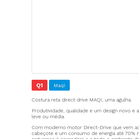
Agulhas
Fechadeira
Fechadeira Bo
Filigrana
Q1
Maqi
Costura reta direct drive MAQI, uma agulha.
Produtividade, qualidade e um design novo e 
leve ou média.
Com moderno motor Direct-Drive que vem acop
cabeçote e um consumo de energia até 70% me