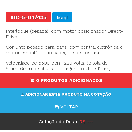
X1C-5-04/435
Maqi
Interloque (pesada), com motor posicionador Direct-
Drive.
Conjunto pesado para jeans, com central eletrônica e
motor embutidos no cabeçote de costura.
Velocidade de 6500 ppm. 220 volts. (Bitola de
5mm+6mm de chuleado=largura total de 11mm).
0 PRODUTOS ADICIONADOS
ADICIONAR ESTE PRODUTO NA COTAÇÃO
VOLTAR
Cotação do Dólar
R$ ---