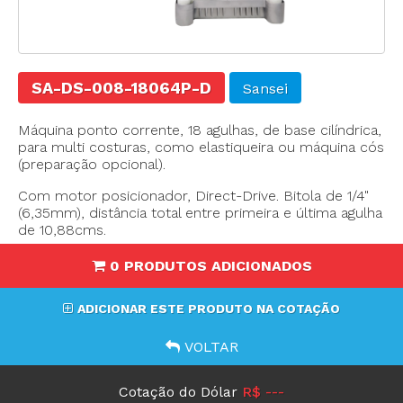
SA-DS-008-18064P-D
Sansei
Máquina ponto corrente, 18 agulhas, de base cilíndrica,
para multi costuras, como elastiqueira ou máquina cós
(preparação opcional).
Com motor posicionador, Direct-Drive. Bitola de 1/4"
(6,35mm), distância total entre primeira e última agulha
de 10,88cms.
0 PRODUTOS ADICIONADOS
ADICIONAR ESTE PRODUTO NA COTAÇÃO
VOLTAR
Cotação do Dólar
R$ ---