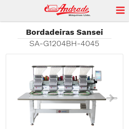
Andrade
Bordadeiras Sansei
SA-G1204BH-4045
Sansei