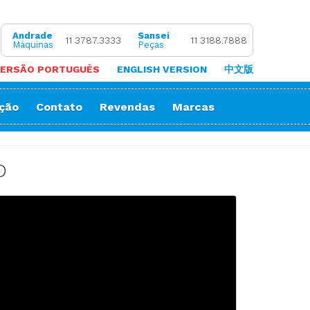
Andrade
Sansei
11 3787.3333
11 3188.7888
Máquinas
Peças
ERSÃO PORTUGUÊS
ENGLISH VERSION
中文版
ação
Contato
Revendas
Marcas
 de Coluna
Zigue-Zague
 de Cortar Viés
Impressora Sublimatica
D
ão
e (Overlock)
adeira
ria
orrente
Decorativos
Gola
Passante
stura