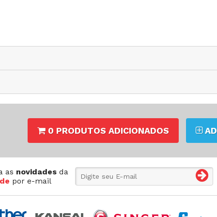
e última agulha de 6.4mm (1/4")
eo
ustável pela caixa de controle
SA-L6288-01MS-60D
:
34,26MB
F
0 PRODUTOS ADICIONADOS
AD
a as
novidades
da
de
por e-mail