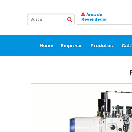
Área do
Revendedor
Home
Empresa
Produtos
Cat
Balancim
Botoneira
Bordadeiras Sa
Conicaleira | E
Caseadeira
Corte
Costura Reta
Doméstica Bor
Doméstica Cos
Doméstica Cort
Detector de Ag
Elastiqueira | 