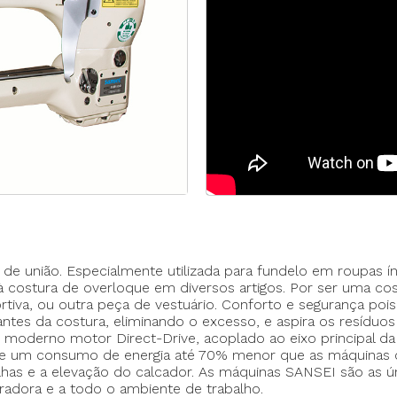
Máquina p/ Barra de Calça
Transpo
ca de Saco
Máquina Programável
Transpor
Máquina de Passante
Travete
e união. Especialmente utilizada para fundelo em roupas í
 à costura de overloque em diversos artigos. Por ser uma cos
rtiva, ou outra peça de vestuário. Conforto e segurança poi
ao eixo da máquina
do antes da costura, eliminando o excesso, e aspira os resíd
derno motor Direct-Drive, acoplado ao eixo principal da
 e um consumo de energia até 70% menor que as máquinas co
ulhas e a elevação do calcador. As máquinas SANSEI são as
al de costura (pisando para trás)
eradora e a todo o ambiente de trabalho.
ois tecidos