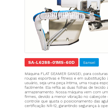
Agulhas
Fechadeira
Fechadeira Bo
Filigrana
SA-L6288-01MS-60D
Sansei
Máquina FLAT SEAMER SANSEI, para costuras d
roupas esportivas e fitness e em substituição
usuário, seja uma peça íntima, uma roupa espo
- Motor Direct-Drive diretamente acoplado 
facilmente. Ela refila as duas folhas de teci
- Aparelho de corte de linha opcional
armazenamento. Nossa máquina vem com um mo
- Economia de energia mínima de 60%.
firmes, devido a menor vibração no cabeçote
- Posicionador de agulha em cima/embaixo
controle que ajusta o posicionamento das ag
- Levantamento do calcador pelo mesmo ped
certificação NR-12, garantindo segurança à op
- Máquina de braço com refilador para os d