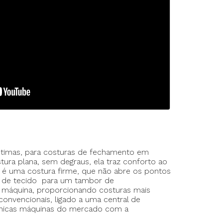
rte Duplo
te Triplo
ntimas, para costuras de fechamento em
tura plana, sem degraus, ela traz conforto ao
s é uma costura firme, que não abre os pontos
uos de tecido para um tambor de
 máquina, proporcionando costuras mais
nvencionais, ligado a uma central de
 únicas máquinas do mercado com a