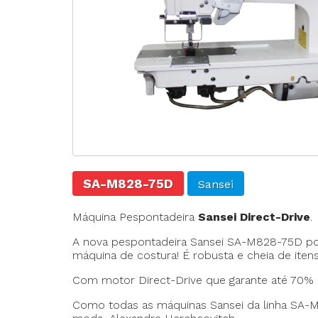
Agulhas
Fechadeira
Fechadeira Bo
Filigrana
SA-M828-75D
Sansei
Máquina Pespontadeira
Sansei Direct-Drive
.
A nova pespontadeira Sansei SA-M828-75D pos
máquina de costura! É robusta e cheia de ite
Com motor Direct-Drive que garante até 70% 
Como todas as máquinas Sansei da linha SA-M,