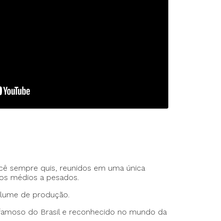
rte Duplo
te Triplo
ocê sempre quis, reunidos em uma única
dos médios a pesados.
olume de produção.
 famoso do Brasil e reconhecido no mundo da