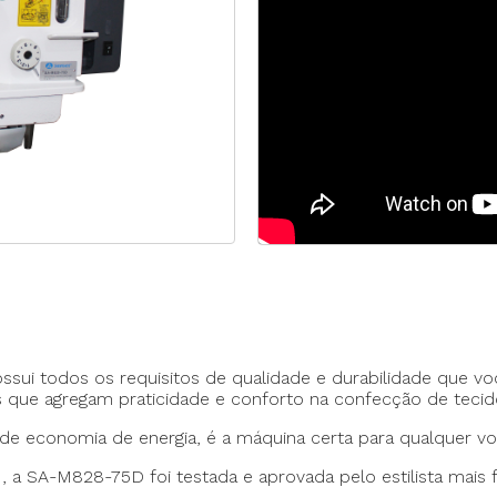
Máquina p/ Barra de Calça
Transpo
ca de Saco
Máquina Programável
Transpor
Máquina de Passante
Travete
sui todos os requisitos de qualidade e durabilidade que v
ns que agregam praticidade e conforto na confecção de teci
de economia de energia, é a máquina certa para qualquer v
 a SA-M828-75D foi testada e aprovada pelo estilista mais