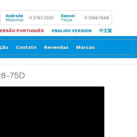
Andrade
Sansei
11 3787.3333
11 3188.7888
Máquinas
Peças
ERSÃO PORTUGUÊS
ENGLISH VERSION
中文版
ação
Contato
Revendas
Marcas
 de Coluna
Zigue-Zague
 de Cortar Viés
Impressora Sublimatica
8-75D
ão
e (Overlock)
adeira
ria
orrente
Decorativos
Gola
Passante
stura