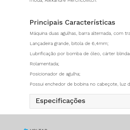
moda, Alexandre Herchcovitch.
Principais Características
Máquina duas agulhas, barra alternada, com tr
Lançadeira grande, bitola de 6,4mm;
Lubrificação por bomba de óleo, cárter blinda
Rolamentada;
Posicionador de agulha;
Possui enchedor de bobina no cabeçote, luz de
Possui controle de velocidade por botão no 
Tamanho máximo do ponto é 7mm.
Especificações