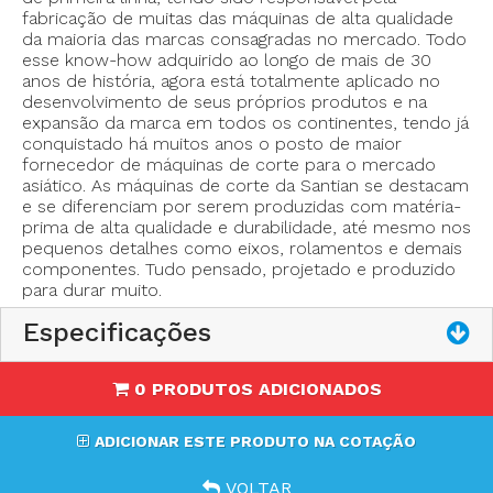
fabricação de muitas das máquinas de alta qualidade
da maioria das marcas consagradas no mercado. Todo
esse know-how adquirido ao longo de mais de 30
- Marca: Santian
anos de história, agora está totalmente aplicado no
- Tamanho do disco: 4” (100mms)
desenvolvimento de seus próprios produtos e na
- Capacidade de corte: 27mms
expansão da marca em todos os continentes, tendo já
- Afiador manual
conquistado há muitos anos o posto de maior
fornecedor de máquinas de corte para o mercado
- Protetor frontal ajustável
asiático. As máquinas de corte da Santian se destacam
- Potência: Variável de 3,6 watts a 200 watts
e se diferenciam por serem produzidas com matéria-
- Velocidade ajustável em 4 níveis: 600/800/1000/1200
prima de alta qualidade e durabilidade, até mesmo nos
rpm
pequenos detalhes como eixos, rolamentos e demais
componentes. Tudo pensado, projetado e produzido
- Voltagem: 110V ou 220V
para durar muito.
- Peso Líquido: 1,4Kgs
- Opção de usar disco redondo ou octavado.
Especificações
0 PRODUTOS ADICIONADOS
ADICIONAR ESTE PRODUTO NA COTAÇÃO
VOLTAR